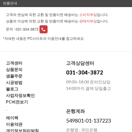
반품안내
고객의 변심에 의한 교환 및 반품이면 배송비는
소비자부담
입니다.
상품의 이상에 의한 교환 및 반품이면 배송비는
판매자부담
입니다.
문의 :
031-304-3872
*자세한 내용은 PC사이트의 이용안내를 참고하세요.
고객상담센터
고객센터
상품문의
031-304-3872
샘플주문
09:00~18:00 온라인상담
시공방법
14:00까지 결제 당일출고
블로그
사업자정보확인
PC버전보기
-
은행계좌
에이팩
549801-01-137223
이용약관
은행명 : 국민은행
개인정보처리방침