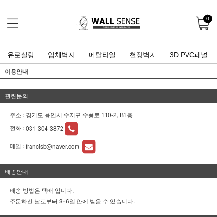
0
유로실링
입체벽지
메탈타일
천장벽지
3D PVC패널
이용안내
관련문의
주소 : 경기도 용인시 수지구 수풍로 110-2, B1층
전화 :
031-304-3872
메일 :
francisb@naver.com
배송안내
배송 방법은 택배 입니다.
주문하신 날로부터 3~6일 안에 받을 수 있습니다.