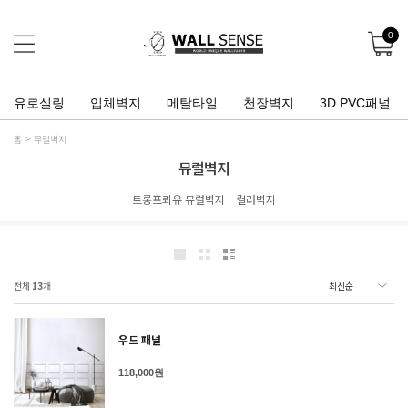
0
유로실링
입체벽지
메탈타일
천장벽지
3D PVC패널
홈
뮤럴벽지
뮤럴벽지
트롱프뢰유 뮤럴벽지
컬러벽지
전체
13
개
우드 패널
118,000원