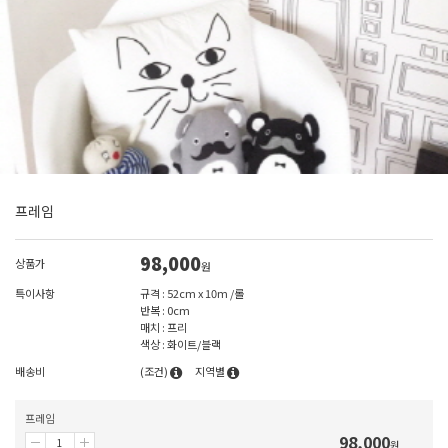
프레임
98,000
상품가
원
특이사항
규격 : 52cm x 10m /롤
반복 : 0cm
매치 : 프리
색상 : 화이트/블랙
배송비
(조건)
지역별
프레임
98,000
원