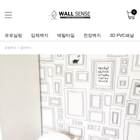
0
유로실링
입체벽지
메탈타일
천장벽지
3D PVC패널
뮤럴벽지
컬러벽지