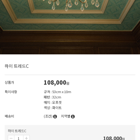
하이 트레드C
108,000
상품가
원
특이사항
규격 : 53cm x 10m
패턴 : 32cm
매치 : 오프셋
색상 : 화이트
배송비
(조건)
지역별
하이 트레드C
108,000
원