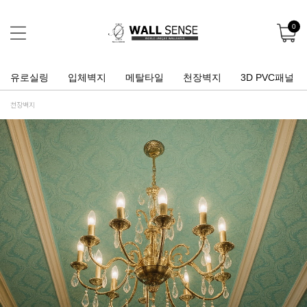
0
유로실링
입체벽지
메탈타일
천장벽지
3D PVC패널
천장벽지