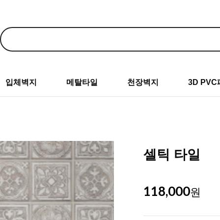
입체벽지
메탈타일
천장벽지
3D PV
셀틱 타일
118,000
원