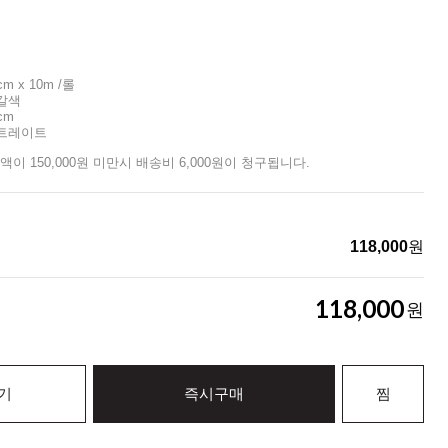
cm x 10m /롤
회갈색
cm
스트레이트
액이 150,000원 미만시 배송비 6,000원이 청구됩니다.
118,000
원
118,000
원
기
즉시구매
찜