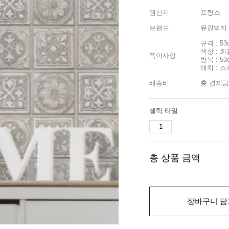
원산지
프랑스
브랜드
뮤럴벽지
규격 : 53
색상 : 
특이사항
반복 : 53
매치 : 
배송비
총 결제금
셀틱 타일
총 상품 금액
장바구니 담