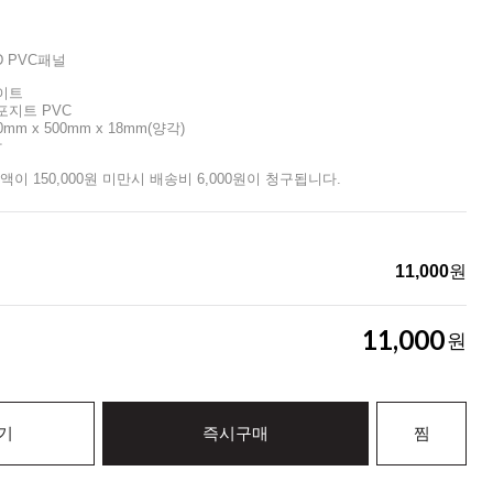
D PVC패널
화이트
포지트 PVC
0mm x 500mm x 18mm(양각)
장
액이 150,000원 미만시 배송비 6,000원이 청구됩니다.
11,000
원
11,000
원
기
즉시구매
찜