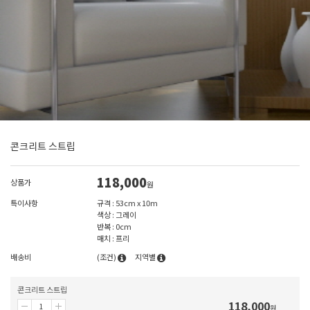
콘크리트 스트립
118,000
상품가
원
특이사항
규격 : 53cm x 10m
색상 : 그레이
반복 : 0cm
매치 : 프리
배송비
(조건)
지역별
콘크리트 스트립
118,000
원