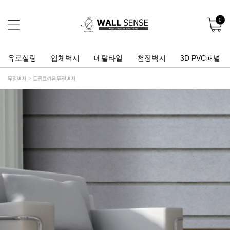
0
유로실링
입체벽지
메탈타일
천장벽지
3D PVC패널
뮤럴벽지
트롱프뢰유 뮤럴벽지