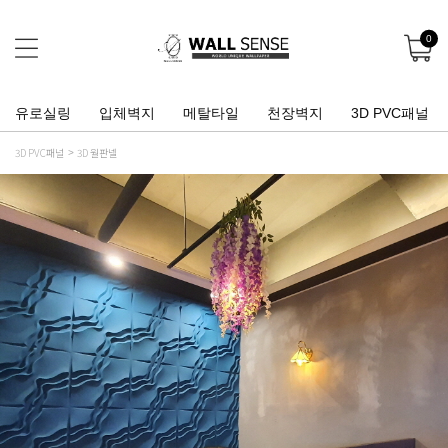
0
유로실링
입체벽지
메탈타일
천장벽지
3D PVC패널
3D PVC패널
3D 월판넬